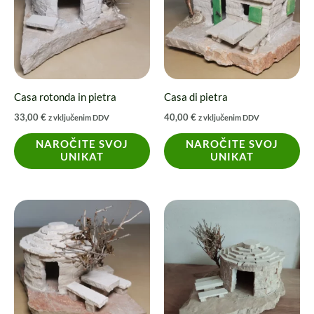
Casa rotonda in pietra
Casa di pietra
33,00
€
40,00
€
z vključenim DDV
z vključenim DDV
NAROČITE SVOJ
NAROČITE SVOJ
UNIKAT
UNIKAT
Questo
prodotto
ha
più
varianti.
Le