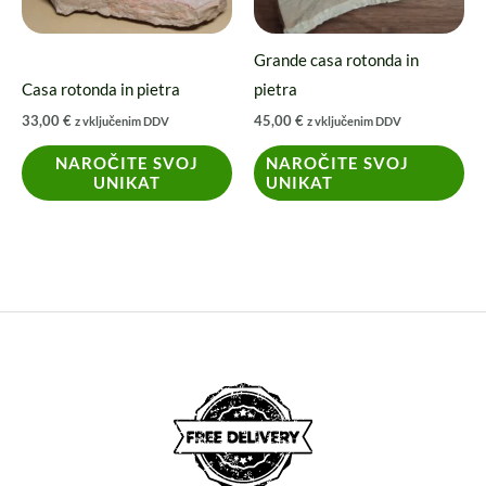
opzioni
possono
Grande casa rotonda in
essere
Casa rotonda in pietra
pietra
scelte
33,00
€
45,00
€
z vključenim DDV
z vključenim DDV
nella
pagina
NAROČITE SVOJ
NAROČITE SVOJ
UNIKAT
UNIKAT
del
prodotto