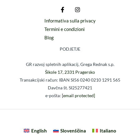
Informativa sulla privacy
Termini e condizioni
Blog
PODJETJE
GR razvoj spletnih aplikacij, Grega Rednak s.p.
Šikole 17, 2331 Pragersko
Transakcijski račun: IBAN SI56 0240 0210 1291 565
Davčna št. SI25277421
e-pošta:
[email protected]
English
Slovenščina
Italiano