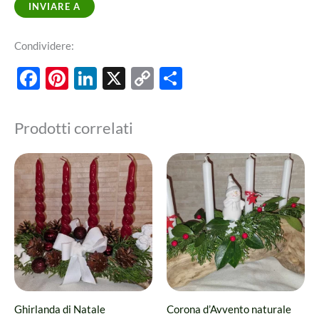
INVIARE A
Condividere:
Facebook
Pinterest
LinkedIn
X
Copy
Share
Link
Prodotti correlati
Ghirlanda di Natale
Corona d’Avvento naturale