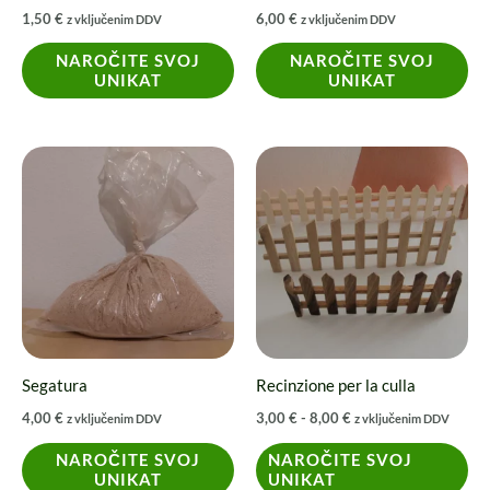
1,50
€
6,00
€
z vključenim DDV
z vključenim DDV
NAROČITE SVOJ
NAROČITE SVOJ
UNIKAT
UNIKAT
Fascia
Questo
di
prodotto
prezzo:
da
ha
3,00 €
a
più
8,00 €
varianti.
Le
opzioni
possono
Segatura
Recinzione per la culla
essere
4,00
€
3,00
€
-
8,00
€
z vključenim DDV
z vključenim DDV
scelte
nella
NAROČITE SVOJ
NAROČITE SVOJ
UNIKAT
UNIKAT
pagina