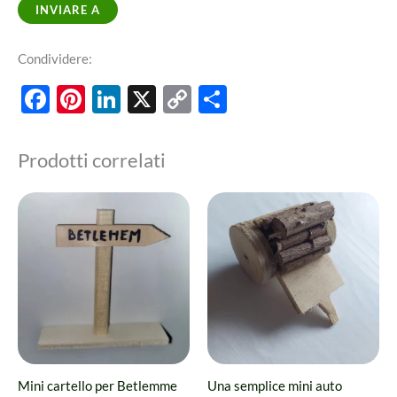
INVIARE A
Condividere:
Facebook
Pinterest
LinkedIn
X
Copy
Share
Link
Prodotti correlati
Mini cartello per Betlemme
Una semplice mini auto