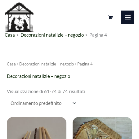
Vai
al
contenuto
Casa
Decorazioni natalizie – negozio
Pagina 4
Casa
/
Decorazioni natalizie – negozio
/ Pagina 4
Decorazioni natalizie – negozio
Visualizzazione di 61-74 di 74 risultati
Fascia
Questo
di
prodotto
prezzo:
da
ha