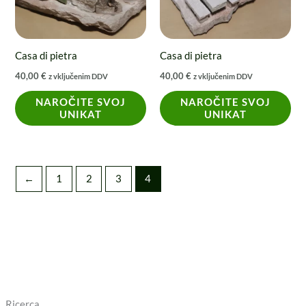
Casa di pietra
Casa di pietra
40,00
€
40,00
€
z vključenim DDV
z vključenim DDV
NAROČITE SVOJ
NAROČITE SVOJ
UNIKAT
UNIKAT
←
1
2
3
4
Ricerca
P
P