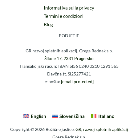
Informativa sulla privacy
Termini e condizioni
Blog
PODJETJE
GR razvoj spletnih aplikacij, Grega Rednak s.p.
Šikole 17, 2331 Pragersko
Transakcijski račun: IBAN SI56 0240 0210 1291 565
Davčna št. SI25277421
e-pošta:
[email protected]
English
Slovenščina
Italiano
Copyright © 2026 Božične jaslice.
GR, razvoj spletnih aplikácij
Grega Rednak s.p.