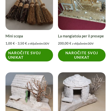
1,00 €
a
più
3,50 €
varianti.
Le
opzioni
possono
Mini scopa
La mangiatoia per il presepe
essere
1,00
€
-
3,50
€
200,00
€
z vključenim DDV
z vključenim DDV
scelte
nella
NAROČITE SVOJ
NAROČITE SVOJ
UNIKAT
UNIKAT
pagina
del
prodotto