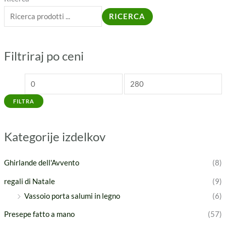
r
r
RICERCA
e
e
z
z
Filtriraj po ceni
z
z
o
o
M
M
FILTRA
i
a
n
x
Kategorije izdelkov
Ghirlande dell'Avvento
(8)
regali di Natale
(9)
Vassoio porta salumi in legno
(6)
Presepe fatto a mano
(57)