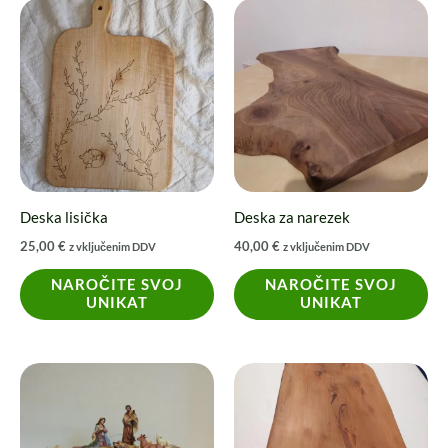
Deska lisička
Deska za narezek
25,00
€
40,00
€
z vključenim DDV
z vključenim DDV
NAROČITE SVOJ
NAROČITE SVOJ
UNIKAT
UNIKAT
Ta
izdelek
ima