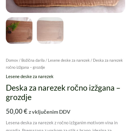
Domov
/
Božična darila
/
Lesene deske za narezek
/ Deska za narezek
ročno izžgana – grozdje
Lesene deske za narezek
Deska za narezek ročno izžgana –
grozdje
50,00
€
z vključenim DDV
Lesena deska za narezek z ročno izžganim motivom vina in
grozdja. Premazana z voskom za stik s hrano, idealna za