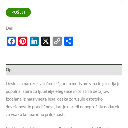
POŠLJI
Deli:
Facebook
Pinterest
LinkedIn
X
Copy
Share
Link
Opis
Deska za narezek z ročno izžganim motivom vina in grozdja je
popolna izbira za ljubitelje elegance in pristnih detajlov.
Izdelana iz masivnega lesa, deska združuje estetsko
dovršenost in praktičnost, kar jo naredi nepogrešljiv dodatek
za vsako kulinarično priložnost.