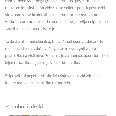
Motiv ročno izžganega grozdja in vina na površini ji daje
unikaten in sofisticiran videz, ki se odlično poda k postrežbi
sirov, narezkov, kruha ali sadja. Premazana z naravnim
voskom, varnim za stik s hrano, deska zagotavlja dolgotrajno
zaščito in enostavno čiščenje.
Ta deska ni le funkcionalna, temveč tudi čudovit dekorativni
element, ki bo navdušil vaše goste in povzdignil vsako
postrežbo na višji nivo. Primerna je za domačo uporabo ali kot
izjemno darilo za ljubitelje vina in kulinarike.
Pripravite si popolno vinsko izkušnjo z desko, ki združuje
lepoto narave in umetniško ročno delo.
Podobni izdelki