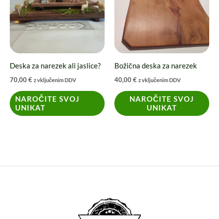
več
različic.
Možnosti
lahko
izberete
Deska za narezek ali jaslice?
Božična deska za narezek
na
70,00
€
40,00
€
z vključenim DDV
z vključenim DDV
strani
izdelka
NAROČITE SVOJ
NAROČITE SVOJ
UNIKAT
UNIKAT