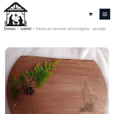
Preskoči
na
vsebino
Domov
Izdelki
Deska za narezek ročno izžgana – grozdje