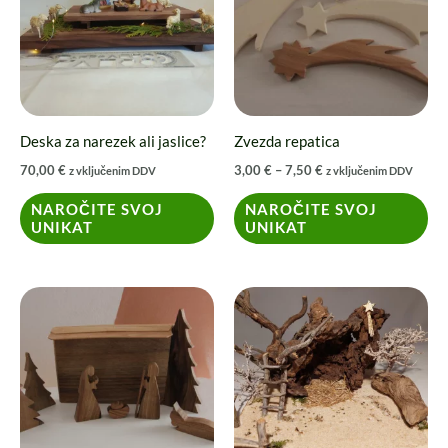
7,50 €
več
več
različic.
različic.
Možnosti
Možnosti
lahko
lahko
izberete
izberete
Deska za narezek ali jaslice?
Zvezda repatica
na
na
70,00
€
3,00
€
–
7,50
€
z vključenim DDV
z vključenim DDV
strani
strani
izdelka
izdelka
NAROČITE SVOJ
NAROČITE SVOJ
UNIKAT
UNIKAT
Cenovni
Ta
razpon:
izdelek
od
80,00 €
ima
do
100,00 €
več
različic.
Možnosti