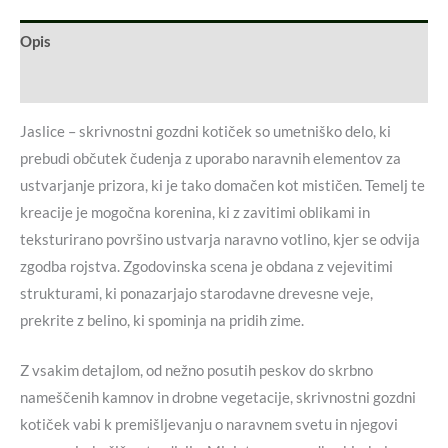
Opis
Dodatne podrobnosti
Jaslice – skrivnostni gozdni kotiček so umetniško delo, ki
prebudi občutek čudenja z uporabo naravnih elementov za
ustvarjanje prizora, ki je tako domačen kot mističen. Temelj te
kreacije je mogočna korenina, ki z zavitimi oblikami in
teksturirano površino ustvarja naravno votlino, kjer se odvija
zgodba rojstva. Zgodovinska scena je obdana z vejevitimi
strukturami, ki ponazarjajo starodavne drevesne veje,
prekrite z belino, ki spominja na pridih zime.
Z vsakim detajlom, od nežno posutih peskov do skrbno
nameščenih kamnov in drobne vegetacije, skrivnostni gozdni
kotiček vabi k premišljevanju o naravnem svetu in njegovi