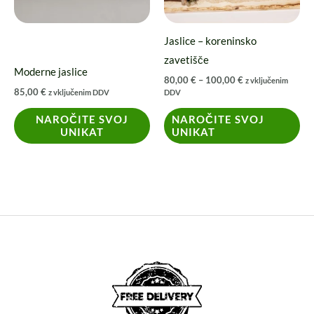
lahko
izberete
Jaslice – koreninsko
na
zavetišče
strani
Moderne jaslice
80,00
€
–
100,00
€
z vključenim
izdelka
85,00
€
z vključenim DDV
DDV
NAROČITE SVOJ
NAROČITE SVOJ
UNIKAT
UNIKAT