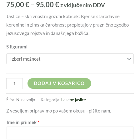
75,00
€
–
95,00
€
z vključenim DDV
Jaslice – skrivnostni gozdni kotiček: Kjer se starodavne
korenine in zimska čarobnost prepletajo v praznično zgodbo
jezusovega rojstva in današnjega božiča.
S figurami
DODAJ V KOŠARICO
Šifra:
Ni na voljo
Kategorija:
Lesene jaslice
Z veseljem pripravimo po vašem okusu - pišite nam.
Ime in priimek
*