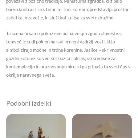
povezavi z božično tradicijo. Miniaturna zgradba, ki z belo
barvo kontrastira s temnimi toni korenin, predstavlja prostor
začetka in zavetje, ki služi kot kulisa za sveto družino.
Ta scena ni samo prikaz ene od največjih zgodb človeštva,
temveč je tudi poklon naravi in njeni vzdržljivosti, ki jo
simbolizirajo močne in trdne korenine. Jaslice – skrivnostni
gozdni kotiček so več kot božični okras; so središče za
kontemplacijo in praznovanje miru, ki ga prinaša ta sveti čas v
okrilje naravnega sveta.
Podobni izdelki
Cenovni
Ta
Ta
razpon:
izdelek
izdelek
od
3,00 €
ima
ima
do