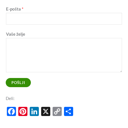
E-pošta
*
Vaše želje
POŠLJI
Deli:
Facebook
Pinterest
LinkedIn
X
Copy
Share
Link