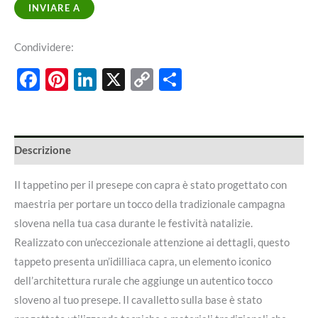
INVIARE A
Condividere:
Facebook
Pinterest
LinkedIn
X
Copy
Share
Link
Descrizione
Il tappetino per il presepe con capra è stato progettato con
maestria per portare un tocco della tradizionale campagna
slovena nella tua casa durante le festività natalizie.
Realizzato con un’eccezionale attenzione ai dettagli, questo
tappeto presenta un’idilliaca capra, un elemento iconico
dell’architettura rurale che aggiunge un autentico tocco
sloveno al tuo presepe. Il cavalletto sulla base è stato