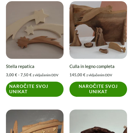
Fascia
Questo
di
prodotto
prezzo:
da
ha
3,00 €
a
più
7,50 €
varianti.
Le
opzioni
possono
Stella repatica
Culla in legno completa
essere
3,00
€
-
7,50
€
145,00
€
z vključenim DDV
z vključenim DDV
scelte
nella
NAROČITE SVOJ
NAROČITE SVOJ
UNIKAT
UNIKAT
pagina
del
prodotto