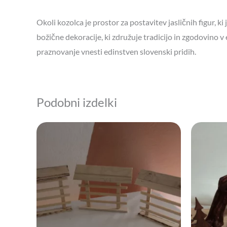
Okoli kozolca je prostor za postavitev jasličnih figur, k
božične dekoracije, ki združuje tradicijo in zgodovino v 
praznovanje vnesti edinstven slovenski pridih.
Podobni izdelki
Cenovni
Ta
razpon:
izdelek
od
20,00 €
ima
do
27,00 €
več
različic.
Možnosti
lahko