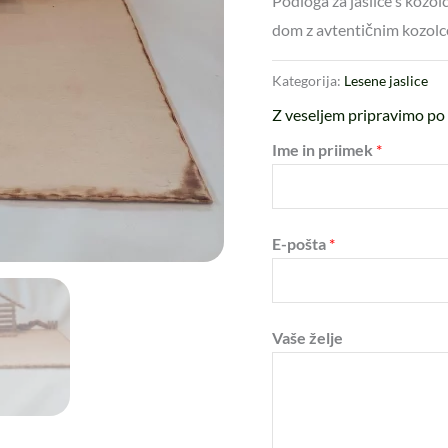
Podloga za jaslice s kozol
dom z avtentičnim kozolce
Kategorija:
Lesene jaslice
Z veseljem pripravimo po 
Ime in priimek
*
E-pošta
*
Vaše želje