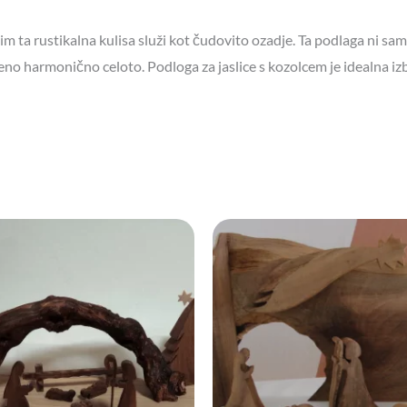
i jim ta rustikalna kulisa služi kot čudovito ozadje. Ta podlaga ni s
eno harmonično celoto. Podloga za jaslice s kozolcem je idealna izbir