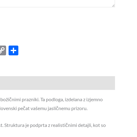
est
kedIn
X
Copy
Share
Link
božičnimi prazniki. Ta podloga, izdelana z izjemno
 slovenski pečat vašemu jasličnemu prizoru.
 Struktura je podprta z realističnimi detajli, kot so