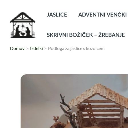
Preskoči
na
JASLICE
ADVENTNI VENČKI
vsebino
SKRIVNI BOŽIČEK – ŽREBANJE
Domov
Izdelki
Podloga za jaslice s kozolcem