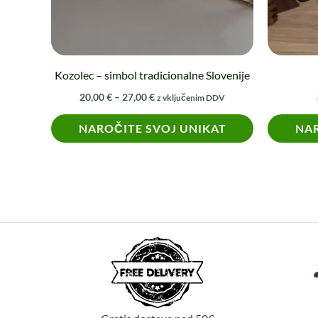
izberete
na
strani
izdelka
Kozolec – simbol tradicionalne Slovenije
20,00
€
–
27,00
€
z vključenim DDV
NAROČITE SVOJ UNIKAT
NAR