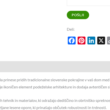
POŠLJI
Deli:
Facebook
Pinter
Lin
da prinese pridih tradicionalne slovenske pokrajine v vaš dom med 
ki je ikoničen element podeželske arhitekture in dodaja avtentičen
 tehnik in materialov, ki odražajo dediščino in obrtniško spretnost.
zljane lesene opore, ki prinašajo občutek robustnosti in trdnosti.