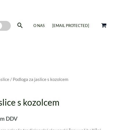
Iskanje
O NAS
[EMAIL PROTECTED]
slice
/ Podloga za jaslice s kozolcem
slice s kozolcem
nim DDV