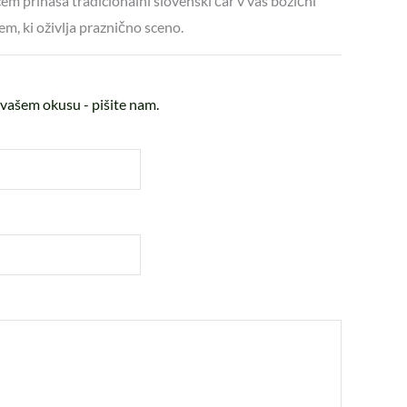
cem prinaša tradicionalni slovenski čar v vaš božični
m, ki oživlja praznično sceno.
vašem okusu - pišite nam.