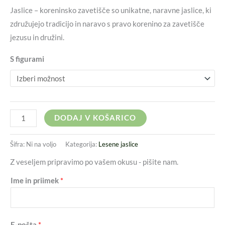
Jaslice – koreninsko zavetišče so unikatne, naravne jaslice, ki
združujejo tradicijo in naravo s pravo korenino za zavetišče
jezusu in družini.
S figurami
DODAJ V KOŠARICO
Šifra:
Ni na voljo
Kategorija:
Lesene jaslice
Z veseljem pripravimo po vašem okusu - pišite nam.
Ime in priimek
*
E-pošta
*