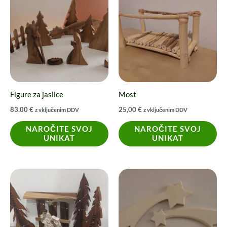
Figure za jaslice
Most
83,00
€
25,00
€
z vključenim DDV
z vključenim DDV
NAROČITE SVOJ
NAROČITE SVOJ
UNIKAT
UNIKAT
Cenovni
Ta
razpon:
izdelek
od
3,00 €
ima
do
7,50 €
več