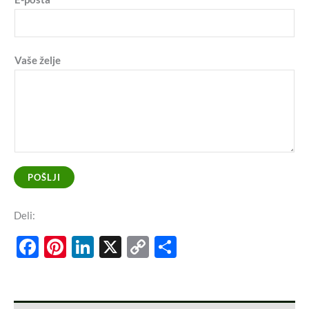
Vaše želje
POŠLJI
Deli:
Facebook
Pinterest
LinkedIn
X
Copy
Share
Link