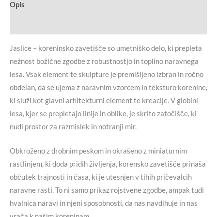
Opis
Dodatne podrobnosti
Jaslice – koreninsko zavetišče so umetniško delo, ki prepleta
nežnost božične zgodbe z robustnostjo in toplino naravnega
lesa. Vsak element te skulpture je premišljeno izbran in ročno
obdelan, da se ujema z naravnim vzorcem in teksturo korenine,
ki služi kot glavni arhitekturni element te kreacije. V globini
lesa, kjer se prepletajo linije in oblike, je skrito zatočišče, ki
nudi prostor za razmislek in notranji mir.
Obkroženo z drobnim peskom in okrašeno z miniaturnim
rastlinjem, ki doda pridih življenja, korensko zavetišče prinaša
občutek trajnosti in časa, ki je utesnjen v tihih pričevalcih
naravne rasti. To ni samo prikaz rojstvene zgodbe, ampak tudi
hvalnica naravi in njeni sposobnosti, da nas navdihuje in nas
vrača k našim koreninam.