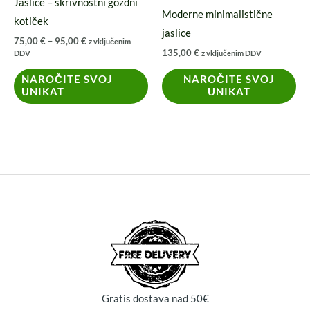
Jaslice – skrivnostni gozdni
na
Moderne minimalistične
kotiček
strani
jaslice
75,00
€
–
95,00
€
z vključenim
izdelka
135,00
€
DDV
z vključenim DDV
NAROČITE SVOJ
NAROČITE SVOJ
UNIKAT
UNIKAT
Gratis dostava nad 50€