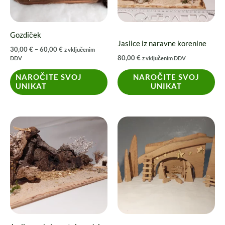
lahko
izberete
Gozdiček
na
Jaslice iz naravne korenine
30,00
€
–
60,00
€
z vključenim
strani
80,00
€
DDV
z vključenim DDV
izdelka
NAROČITE SVOJ
NAROČITE SVOJ
UNIKAT
UNIKAT
Cenovni
Ta
razpon:
izdelek
od
75,00 €
ima
do
95,00 €
več
različic.
Možnosti
lahko
izberete