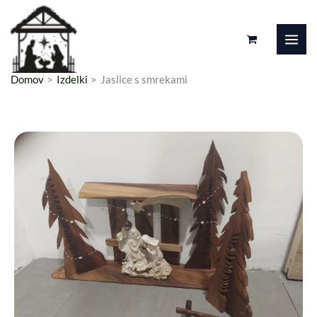
Preskoči
na
vsebino
Domov
Izdelki
Jaslice s smrekami