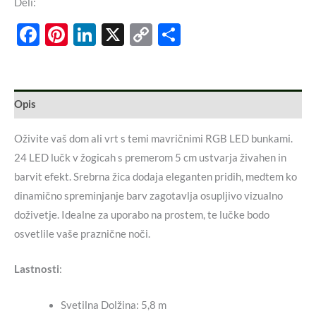
Deli:
Facebook
Pinterest
LinkedIn
X
Copy
Share
Link
Opis
Oživite vaš dom ali vrt s temi mavričnimi RGB LED bunkami.
24 LED lučk v žogicah s premerom 5 cm ustvarja živahen in
barvit efekt. Srebrna žica dodaja eleganten pridih, medtem ko
dinamično spreminjanje barv zagotavlja osupljivo vizualno
doživetje. Idealne za uporabo na prostem, te lučke bodo
osvetlile vaše praznične noči.
Lastnosti
:
Svetilna Dolžina: 5,8 m