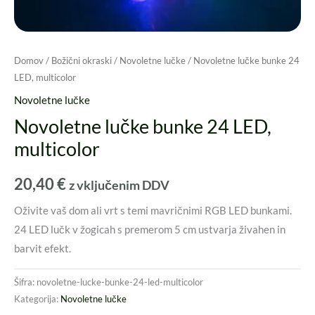
Domov
/
Božični okraski
/
Novoletne lučke
/ Novoletne lučke bunke 24
LED, multicolor
Novoletne lučke
Novoletne lučke bunke 24 LED,
multicolor
20,40
€
z vključenim DDV
Oživite vaš dom ali vrt s temi mavričnimi RGB LED bunkami.
24 LED lučk v žogicah s premerom 5 cm ustvarja živahen in
barvit efekt.
Šifra:
novoletne-lucke-bunke-24-led-multicolor
Kategorija:
Novoletne lučke