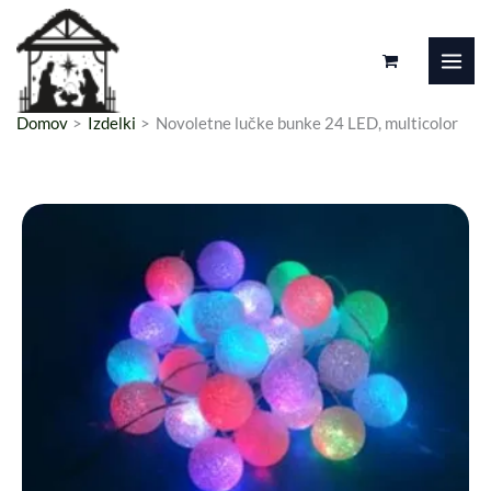
Preskoči
na
vsebino
Domov
Izdelki
Novoletne lučke bunke 24 LED, multicolor