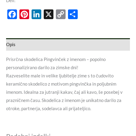
Deli:
Facebook
Pinterest
LinkedIn
X
Copy
Share
Link
Opis
Prisrčna skodelica Pingvinček z imenom – popolno
personalizirano darilo za zimske dni!
Razveselite male in velike ljubitelje zime s to čudovito
keramično skodelico z motivom pingvinčka in poljubnim
imenom. Idealna za jutranji kakav, čaj ali kavo, še posebej v
prazničnem času. Skodelica z imenom je unikatno darilo za
otroke, partnerja, sodelavca ali prijateljico.