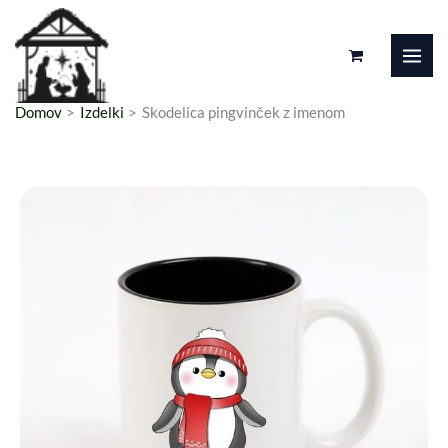
Preskoči
na
vsebino
Domov
Izdelki
Skodelica pingvinček z imenom