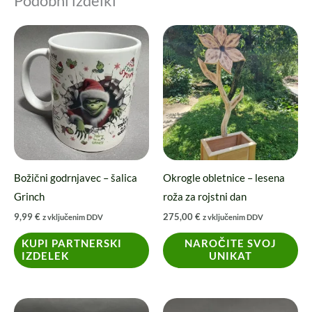
Podobni izdelki
Božični godrnjavec – šalica
Okrogle obletnice – lesena
Grinch
roža za rojstni dan
9,99
€
275,00
€
z vključenim DDV
z vključenim DDV
KUPI PARTNERSKI
NAROČITE SVOJ
IZDELEK
UNIKAT