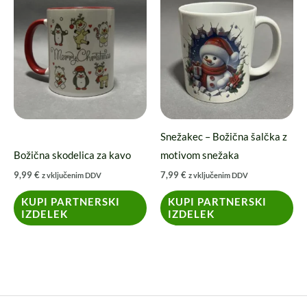
Snežakec – Božična šalčka z
Božična skodelica za kavo
motivom snežaka
9,99
€
7,99
€
z vključenim DDV
z vključenim DDV
KUPI PARTNERSKI
KUPI PARTNERSKI
IZDELEK
IZDELEK